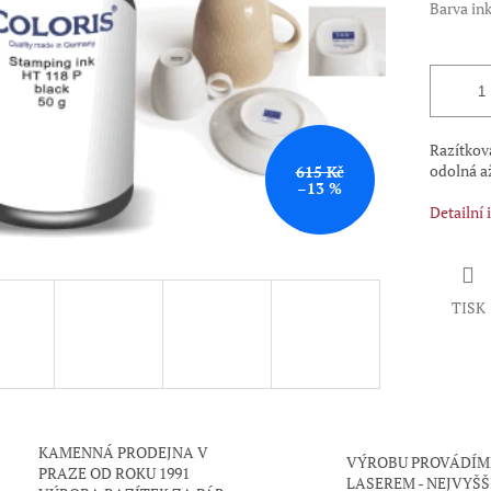
Barva in
Razítkov
odolná až
615 Kč
–13 %
Detailní
TISK
KAMENNÁ PRODEJNA V
VÝROBU PROVÁDÍM
PRAZE OD ROKU 1991
LASEREM - NEJVYŠŠ