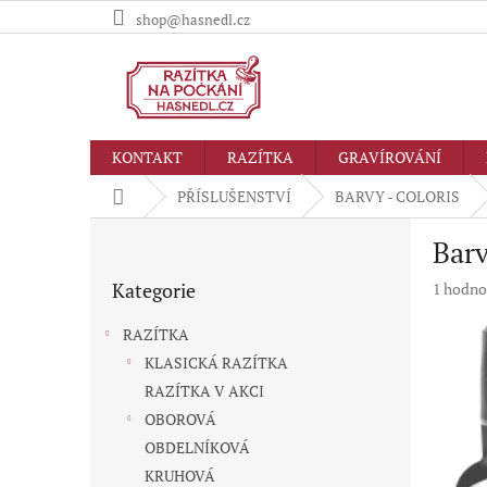
Přejít
shop@hasnedl.cz
na
obsah
KONTAKT
RAZÍTKA
GRAVÍROVÁNÍ
Domů
PŘÍSLUŠENSTVÍ
BARVY - COLORIS
P
Barv
o
Přeskočit
s
Kategorie
Průměr
1 hodno
kategorie
t
hodnoc
r
produkt
RAZÍTKA
a
je
KLASICKÁ RAZÍTKA
n
5,0
RAZÍTKA V AKCI
z
n
5
í
OBOROVÁ
hvězdič
p
OBDELNÍKOVÁ
a
KRUHOVÁ