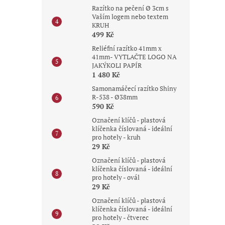
Razítko na pečení Ø 3cm s
Vaším logem nebo textem
KRUH
499 Kč
Reliéfní razítko 41mm x
41mm- VYTLAČTE LOGO NA
JAKÝKOLI PAPÍR
1 480 Kč
Samonamáčecí razítko Shiny
R-538 - Ø38mm
590 Kč
Označení klíčů - plastová
klíčenka číslovaná - ideální
pro hotely - kruh
29 Kč
Označení klíčů - plastová
klíčenka číslovaná - ideální
pro hotely - ovál
29 Kč
Označení klíčů - plastová
klíčenka číslovaná - ideální
pro hotely - čtverec