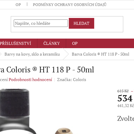
OP
PODMÍNKY OCHRANY OSOBNÍCH ÚDAJŮ
HLEDAT
PŘÍSLUŠENSTVÍ
ČLÁNKY
OP
Barvy na kovy, sklo a keramiku
Barva Coloris ® HT 118 P - 50ml
a Coloris ® HT 118 P - 50ml
né
cení
Podrobnosti hodnocení
Značka:
Coloris
ení
u
615 Kč
–
534
441,32 K
Měrná
Zvolt
ek.
cena: