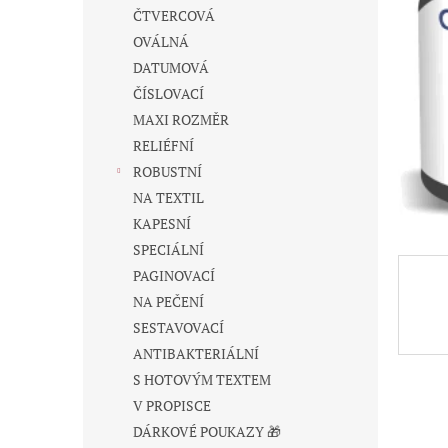
n
ČTVERCOVÁ
e
OVÁLNÁ
l
DATUMOVÁ
ČÍSLOVACÍ
MAXI ROZMĚR
RELIÉFNÍ
ROBUSTNÍ
NA TEXTIL
KAPESNÍ
SPECIÁLNÍ
PAGINOVACÍ
NA PEČENÍ
SESTAVOVACÍ
ANTIBAKTERIÁLNÍ
S HOTOVÝM TEXTEM
V PROPISCE
DÁRKOVÉ POUKAZY 🎁