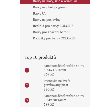
Barvy na kovy, sklo a keramiku
Barvy na plasty a gumu
Barvy UV
Barvy na potraviny
Ředidla pro barvy COLORIS
Barvy pro značení betonu
Podušky pro barvy COLORIS
Top 10 produktů
Samonamáčecí razítko Shiny
S-843 47x18mm
469 Kč
Jmenovka na dveře -
gravírovaný plast
220 Kč
Samonamáčecí razítko Shiny
S-842 38x14mm
399 Kč