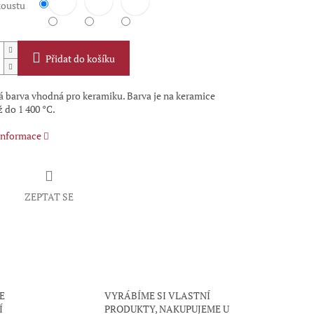
koustu
Přidat do košíku
á barva vhodná pro keramiku. Barva je na keramice
 do 1 400 °C.
 informace
ZEPTAT SE
E
VYRÁBÍME SI VLASTNÍ
Í
PRODUKTY, NAKUPUJEME U